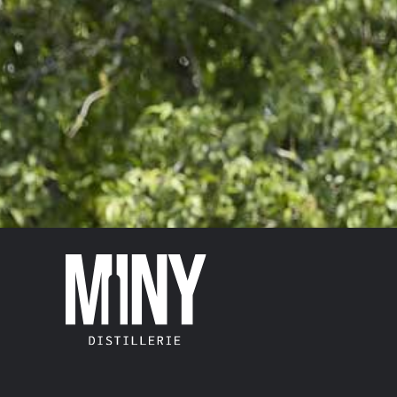
UGEMAACHTEN DRËPP
VOL.40%
15,00
€
–
19,00
€
TVA abegraff
Gréisst