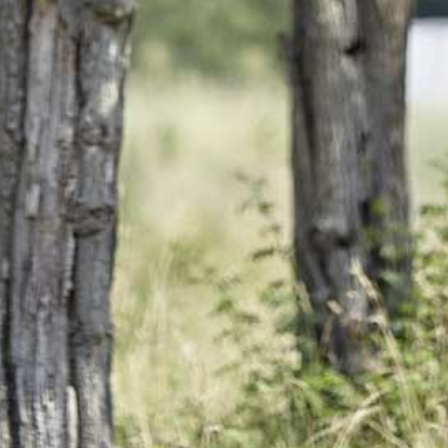
schafen.
Dës Drëpp gëtt traditionell
gedronk fir ze verdauen.