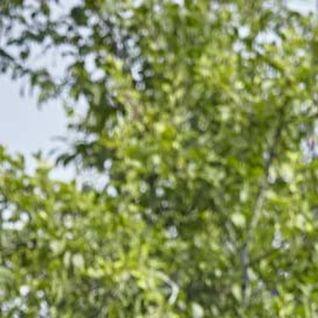
DRËPPEN – UGEMAACHTEN DRËPP
VOL.40%