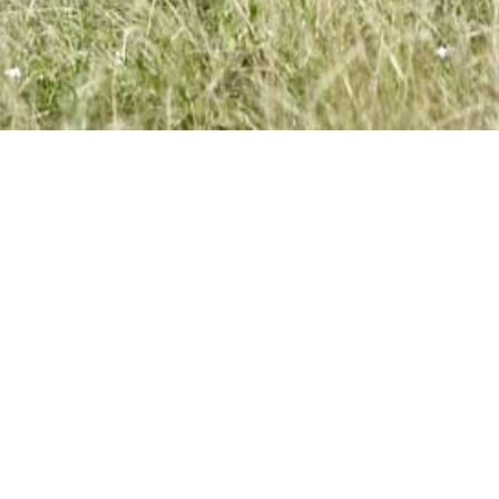
KONTAKTÉIERT EIS
Distillerie Miny
24 rue Principale
L-7465 Nommern
Luxembourg