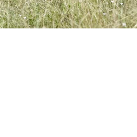
KONTAKTÉIERT EIS
Distillerie Miny
24 rue Principale
L-7465 Nommern
Luxembourg