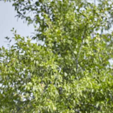
ÄR BESTELLUNG
Aktuell befënnt sech keng Wuer an Ärer
Bestellung.