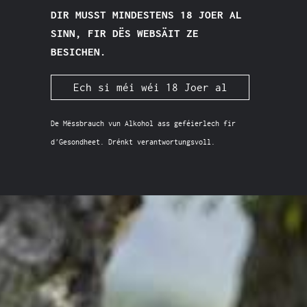
DIR MUSST MINDESTENS 18 JOER AL
SINN, FIR DËS WEBSÄIT ZE
BESICHEN.
Ech si méi wéi 18 Joer al
De Mëssbrauch vun Alkohol ass geféierlech fir
d'Gesondheet. Drénkt verantwortungsvoll.