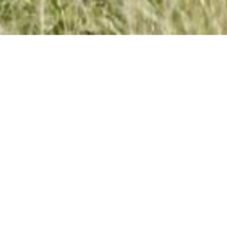
„Distillerie Miny – e
Familljebetrib zënter 1895“