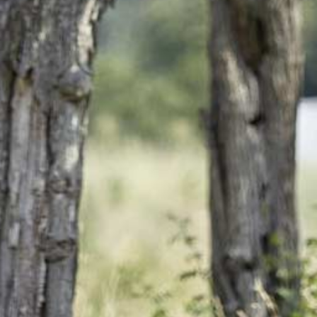
An der Drëpp entfalt d‘Uebst
säi breeden a séisslech-
sauere Goût. Ideal och fir an
e Cocktail bidd dës Drëpp e
breede Spektrum u
Méiglechkeeten fir se ze
genéissen.