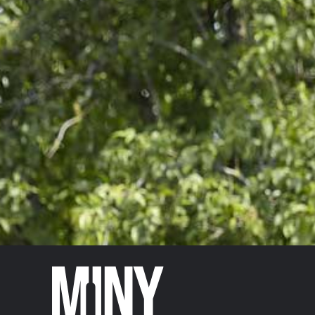
SCHLÉIWENDRËPP
VOL.45%
22,00
€
–
28,00
€
TVA abegraff
Gréisst