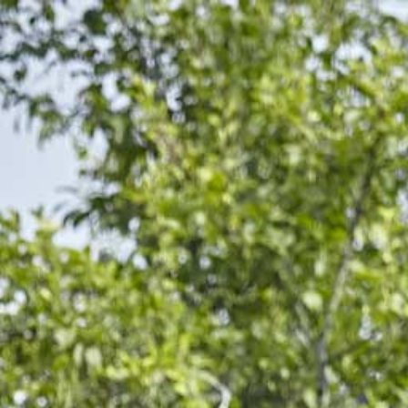
DRËPPEN – SCHLÉIWENDRËPP VOL.45%