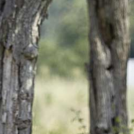
schafen. Dëse Likör gëtt
traditionell gedronk fir ze
verdauen.
Ausgezeechent:
• Concours International des
Eaux-de-vie et Liqueurs de
fruits de Metz (Médaille
d’Argent pour liqueur herbes
“Nommerlayen” 2021)