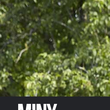
NOMMERLAYEN
KRAIDERLIKÖR VOL.25%
15,00
€
–
19,00
€
TVA abegraff
Gréisst