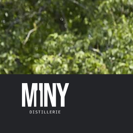
KIISCHTELIKÖR VOL.25%
16,00
€
–
20,00
€
TVA abegraff
Gréisst
Unzuel