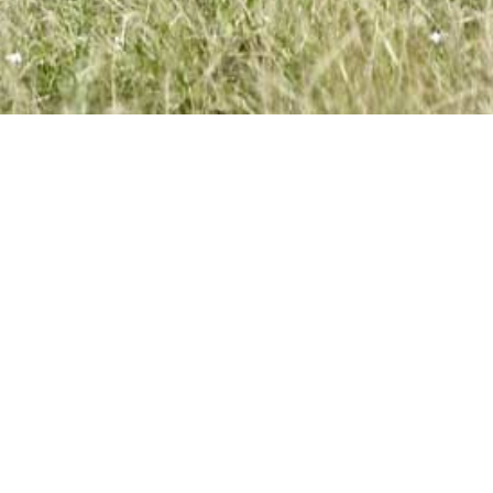
KONTAKTÉIERT EIS
Distillerie Miny
24 rue Principale
L-7465 Nommern
Luxembourg