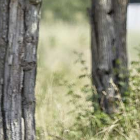
en Dessert well en eng séiss
Geschmaachsrichtung
erëmspigelt.