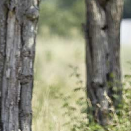
waarmer Saison verlaangeren,
oder déi, déi am Summer laang
op der Terrass sëtze bleiwen
– d’Hunneg Drëpp ass ëmmer
passend.