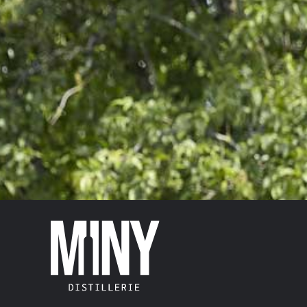
HUNNEGDRËPP VOL.35%
15,00
€
–
23,00
€
TVA abegraff
Gréisst
Unzuel