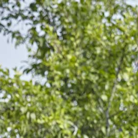
DRËPPEN – HUNNEGDRËPP VOL.35%