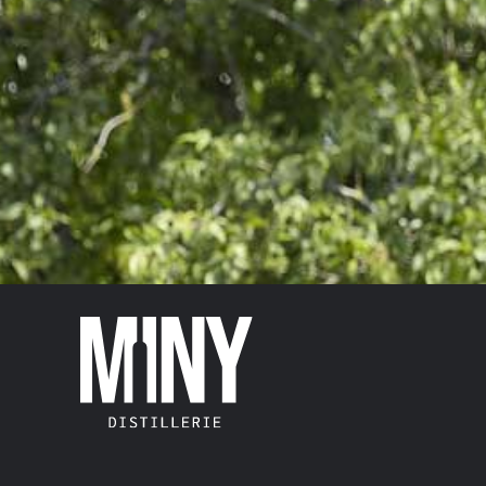
NOUMERLAYEN GIN
VOL.42%
29,50
€
TVA abegraff
Unzuel
Noumerlayen
-
+
Gin
VOL.42%
quantity