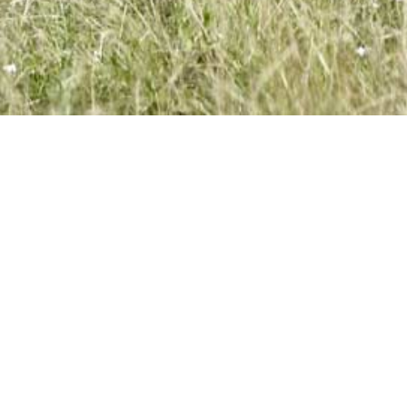
KONTAKTÉIERT EIS
Distillerie Miny
24 rue Principale
L-7465 Nommern